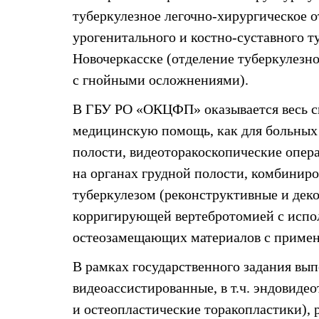
туберкулезное легочно-хирургическое о
урогенитального и костно-суставного ту
Новочеркасске (отделение туберкулезн
с гнойными осложнениями).
В ГБУ РО «ОКЦФП» оказывается весь с
медицинскую помощь, как для больных 
полости, видеоторакоскопические опер
на органах грудной полости, комбиниро
туберкулезом (реконструктивные и дек
корригирующей вертебротомией с испол
остеозамещающих материалов с приме
В рамках государственного задания вы
видеоассистированные, в т.ч. эндовиде
и остеопластические торакопластики), 