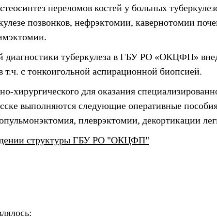
стеосинтез переломов костей у больных туберкулез
улезе позвонков, нефрэктомии, кавернотомии почек
имэктомии.
й диагностики туберкулеза в ГБУ РО «ОКЦФП» вне
в т.ч. с тонкоигольной аспирационной биопсией.
очно-хирургического для оказания специализирова
сске выполняются следующие оперативные пособия:
ропульмонэктомия, плеврэктомии, декортикации лег
рждении структуры ГБУ РО "ОКЦФП"
лялось: