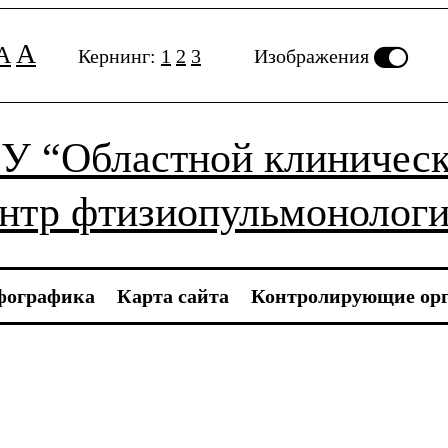
A
A
Кернинг:
1
2
3
Изображения
У “Областной клиничес
нтр фтизиопульмонолог
ографика
Карта сайта
Контролирующие ор