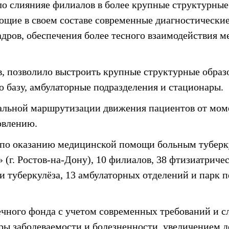
ло слиянияе филиалов в более крупные структурны
ие в своем составе современные диагностические 
адров, обеспечения более тесного взаимодействия 
 позволило выстроить крупные структурные образо
базу, амбулаторные подразделения и стационары.
альной маршрутизации движения пациентов от моме
ровлению.
 по оказанию медицинской помощи больным туберку
г. Ростов-на-Дону), 10 филиалов, 38 фтизиатричес
и туберкулёза, 13 амбулаторных отделений и парк
чного фонда с учетом современных требований и с
ры заболеваемости и болезненности, увеличением д