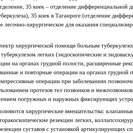
тделение, 35 коек – отделение дифференциальной д
беркулеза), 35 коек в Таганроге (отделение диффер
ое легочно-хирургическое для оказания специали
пектр хирургической помощи больным туберкулезо
туберкулезом легких (эндоскопические и эндоваск
ации на органах грудной полости, расширенные ре
ванные и повторные операции на органах грудной п
омпрессивные операции при заболеваниях позвоночн
ьзованием протезов тел позвонков и межпозвонковы
нением погружных и наружных фиксирующих устро
полняются хирургические вмешательства: клапанны
оторакоскопические резекции легких, коллапсохиру
резекции суставов с установкой артикулирующих сп