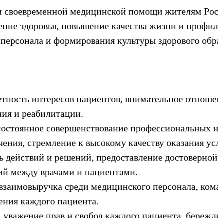
 и своевременной медицинской помощи жителям Ро
ение здоровья, повышение качества жизни и профил
ерсонала и формирования культуры здорового обра
тетность интересов пациентов, внимательное отноше
ия и реабилитации.
постоянное совершенствование профессиональных н
ения, стремление к высокому качеству оказания усл
ть действий и решений, предоставление достоверно
й между врачами и пациентами.
 взаимовыручка среди медицинского персонала, ком
ения каждого пациента.
: уважение прав и свобод каждого пациента, береж