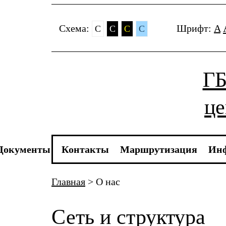
Cхема:
Шрифт:
A
C
C
C
C
ГБ
це
Документы
Контакты
Маршрутизация
Инф
Главная
>
О нас
Сеть и структура