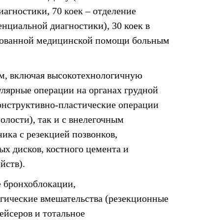
иагностики, 70 коек – отделение
енциальной диагностики), 30 коек в
зированной медицинской помощи больным
м, включая высокотехнологичную
улярные операции на органах грудной
конструктивно-пластические операции
олости), так и с внелегочным
ика с резекцией позвонков,
х дисков, костного цемента и
йств).
е бронхоблокации,
ргические вмешательства (резекционные
ейсеров и тотальное