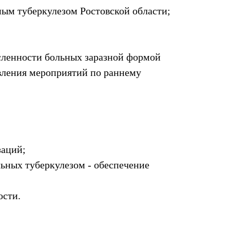
ым туберкулезом Ростовской области;
исленности больных заразной формой
твления мероприятий по раннему
заций;
льных туберкулезом - обеспечение
ости.