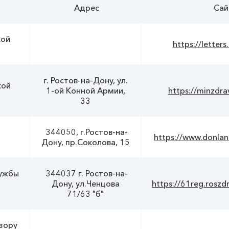
Адрес
Сай
кой
https://letters
г. Ростов-на-Дону, ул.
кой
1-ой Конной Армии,
https://minzdra
33
344050, г.Ростов-на-
https://www.donland
Дону, пр.Соколова, 15
лужбы
344037 г. Ростов-на-
Дону, ул.Ченцова
https://61reg.roszd
71/63 "б"
зору